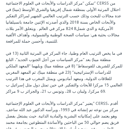
تمكن “مركز الدراسات والأبحاث في العلوم الاجتماعية” CERSS من
احتلال المرتبة الأولى بمنطقة شمال إفريقيا والشرق الأوسط (مينا) في
عدة مجالات للبحث وذلك حسب الترتيب العالمي الشهير لمراكز التفكير
والأبحاث الخاص بسنة 2018 والذي أصدرته الإثنين جامعة بانسيلفانيا
الأمريكية و الدي شمل8 824 مركز في العالم . ويتعلق الأمر بثلاث
مجالات بحثية هي: سياسات الصحة الوطنية والشمولية، وأهداف الألفية
للتنمية، وأحسن حملة للمرافعة.
في ما يخص الترتيب العام وطنيا، جاء المركز في المرتبة الثانية (13 في
منطقة مينا) بعد “مركز السياسات من أجل الجنوب الجديد”، التابع
للمركز للشريف للفوسفاط” (8 في منطقة مينا). ويليهما “المعهد الملكي
للدراسات الإستراتيجية” (23 في منطقة مينا)، ثم المعهد المغربي
للعلاقات الدولية، ومعهد أماديوس. ويمثل المغرب في هذا الترتيب
العالمي 15 مركزا للأبحاث والتفكير. في حين تمثل دول مثل إسرائيل ب
69 مركزا، ولبنان ب 28، وتونس ب 21، والجزائر ب 9 مراكز.
يعتبر “مركز الدراسات والأبحاث في العلوم الإجتماعية” CERSS، أقدم
مركز من نوعه تم إنشائه في 1993، ويرأسه الدكتور عبد الله ساعف.
وهو يعتمد على إمكانياته البشرية والمادية الذاتية. حيث يشتغل بفضل
فريق يضم حوالي 50 من الباحثين والأساتذة المتطوعين بجامعة محمد
الخامس، وفق منهجية أساسها الاستقلالية وحرية البحث. ورغم قلة