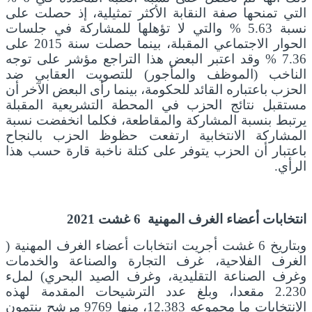
التي تمنحها صفة النقابة الأكثر تمثيلية، إذ حصلت على
نسبة 5.63 % والتي لا تؤهلها للمشاركة في جلسات
الحوار الاجتماعي المقبلة، بينما حصلت سنة 2015 على
7.36 % وقد اعتبر البعض هذا التراجع مؤشر على توجه
الناخب (الموظف والمأجور) للتصويت العقابي ضد
الحزب باعتباره القائد للحكومة، بينما رأى البعض الآخر أن
مستقبل نتائج الحزب في المحطة التشريعية المقبلة
يرتبط بنسبة المشاركة والمقاطعة، فكلما انخفضت نسبة
المشاركة الانتخابية ارتفعت حظوظ الحزب بالنجاح
باعتبار أن الحزب يتوفر على كتلة ناخبة قارة حسب هذا
الرأي.
انتخابات أعضاء الغرف المهنية 6 غشت 2021
وبتاريخ 6 غشت أجريت انتخابات أعضاء الغرف المهنية (
الغرف الفلاحية، غرف التجارة والصناعة والخدمات
وغرف الصناعة التقليدية، وغرف الصيد البحري) لملء
2.230 مقعدا، وبلغ عدد الترشيحات المقدمة لهذه
الانتخابات ما مجموعه 12.383، منها 9769 مرشح ينتمون