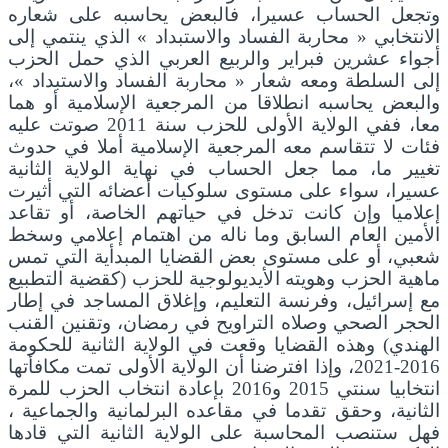
وتجعل الحساب عسيرا، فالبعض يحاسبه على شعاره
الانتخابي « محاربة الفساد والاستبداد » الذي ينتمي إلى
أجواء عشرين فبراير والربيع العربي الذي حمل الحزب
إلى السلطة ومعه شعار « محاربة الفساد والاستبداد »،
والبعض يحاسبه انطلاقا من المرجعية الإسلامية أو هما
معا، ففي الولاية الأولى للحزب سنة 2011 صوتت عليه
فئات لا تتقاسم معه المرجعية الإسلامية أملا في حدوث
تغيير ما، مما جعل الحساب في نهاية الولاية الثانية
عسيرا، سواء على مستوى سلوكيات أعضائه التي أثيرت
إعلاميا وإن كانت تدخل في حياتهم الخاصة، أو تقاعد
الأمين العام السابق وما ناله من اهتمام إعلامي وسخط
شعبي، أو على مستوى بعض القضايا المبدأية التي تمس
ماهية الحزب وهويته الأيديولوجية للحزب (كقضية التطبيع
مع إسرائيل، وفرنسة التعليم، وإغلاق المساجد في إطار
الحجر الصحي وصلاه التراويح في رمضان، وتقنين القنب
الهندي) وهذه القضايا وقعت في الولاية الثانية للحكومة
2016-2021، وإذا افترضنا أن الولاية الأولى تمت مكافأتها
انتخابيا سنتي 2015 و2016 بإعادة انتخاب الحزب للمرة
الثانية، وحقق تقدما في مقاعده البرلمانية والجماعية ،
فهل ستنصب المحاسبة على الولاية الثانية التي قادها