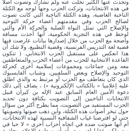
وتحدث عنها الكثير تخلت عنه ولم تشارك وتصوت أصلا
في هذه الانتخابات، وتركت الحزب وجها لوجه مع الكتلة
الناخبة الغاضبة، وهذه الكتلة الناخبة التي كانت تصوت
لصالح الحزب وفي مقدمتهم أعضاء حركة التوحيد
والإصلاح التي تمثل النواة الصلبة والحركة الأم والتي
لوحظ في هذه التجربة الحكومية، أنها أخذت مسافة
واضحة مع الحزب من خلال إصدارها بيانات عارضت فيها
قضية لغة التدريس الفرنسية، وقضية التطبيع، ولا شك أن
هذا انعكس على مستقبل الحزب الانتخابي. ( تتكون
القاعدة الانتخابية للحزب من أعضاء الحزب والمتعاطفين
معه ومن جماعات ومجموعات إسلامية أخرى كحركة
التوحيد والإصلاح وبعض السلفيين، وشباب الفايسبوك
الذي كان يتعاطف مع الحزب أو مرتبط به والذي اطلق
عليه إعلاميا « بالكتائب الإلكترونية ») ، يضاف إلى ذلك
دعوة الأمين العام السابق عبد الإله بن كيران قبيل
الانتخابات الناخبين إلى التصويت بكثافة دون تحديد
الحزب المستفيد من التصويت، مما يطرح أكثر من سؤال
حول تبخر أصوات هذه الكتلة، وأين ذهب صوتها وتصويتها
حتى لو افترضنا غياب الشفافية النسبية لهذه الانتخابات،
أم أنها صوتت ضده في اتجاه أحزاب أخرى « لا حبا في
زيد ولكن عقابا لعمرو »، أم أن سطوة الإعلام وجاذبية