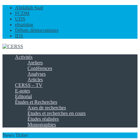
Abdallah Saaf
FCDM
UDS
elearning
Débats démocratiques
IDS
Activités
Ateliers
Conférences
Analyses
Articles
CERSS – TV
E-notes
Editorial
Études et Recherches
Axes de recherches
Etudes et recherches en cours
Études réalisées
Monographies
News Ticker