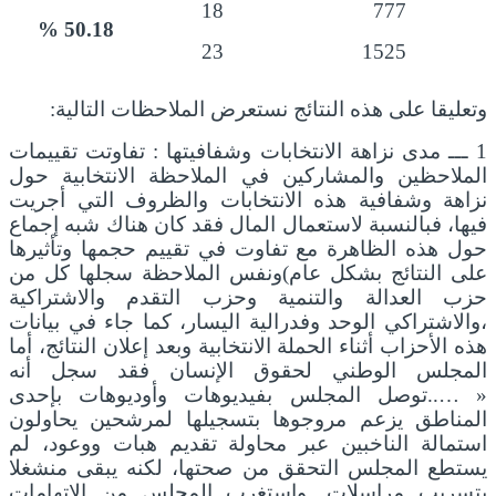
18
777
%
50.18
23
1525
وتعليقا على هذه النتائج نستعرض الملاحظات التالية:
1 ـــ مدى نزاهة الانتخابات وشفافيتها : تفاوتت تقييمات
الملاحظين والمشاركين في الملاحظة الانتخابية حول
نزاهة وشفافية هذه الانتخابات والظروف التي أجريت
فيها، فبالنسبة لاستعمال المال فقد كان هناك شبه إجماع
حول هذه الظاهرة مع تفاوت في تقييم حجمها وتأثيرها
على النتائج بشكل عام)ونفس الملاحظة سجلها كل من
حزب العدالة والتنمية وحزب التقدم والاشتراكية
،والاشتراكي الوحد وفدرالية اليسار، كما جاء في بيانات
هذه الأحزاب أثناء الحملة الانتخابية وبعد إعلان النتائج، أما
المجلس الوطني لحقوق الإنسان فقد سجل أنه
« …..توصل المجلس بفيديوهات وأوديوهات بإحدى
المناطق يزعم مروجوها بتسجيلها لمرشحين يحاولون
استمالة الناخبين عبر محاولة تقديم هبات ووعود، لم
يستطع المجلس التحقق من صحتها، لكنه يبقى منشغلا
بتسريب مراسلات. واستغرب المجلس من الاتهامات