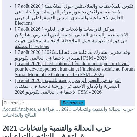
تكوين للملاحظات والملاحظين حول الملاحظة
[ 7 août 2026 ]
الانتخابية بمراكش بحضور مركز الدراسات والأبحاث في
العلوم الاجتماعية والمنتدى المدني الديمقراطي المغربي
Elections
مركز الدراسات والأبحاث في العلوم
[ 7 août 2026 ]
الاجتماعية والمنتدى المدني الديمقراطي المغربي يشاركان
في دورات تكوينية حول الملاحظة الانتخابية بمختلف جهات
Elections
المملكة
2026وفد مغربي يشارك بفاعلية في فعاليات
[ 7 août 2026 ]
FSM - 2026
المنتدى الاجتماعي العالمي بكوتونو
[ 5 août 2026 ]
L’éducation à l’ère du numérique : un levier
pour le développement humain et l’inclusion sociale au Forum
Social Mondial de Cotonou 2026
FSM - 2026
التربية في العصر الرقمي رافعة للتنمية
[ 5 août 2026 ]
البشرية والإدماج الاجتماعي: ورشة ناجحة في المنتدى
FSM - 2026
الاجتماعي العالمي بكوتونو 2026
Rechercher :
حزب العدالة والتنمية وانتخابات 2021 … قراءة في
Analyses
Accueil
النتائج والتداعيات
حزب العدالة والتنمية وانتخابات 2021
… قراءة في النتائج والتداعيات