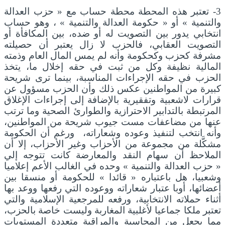
3- تعتبر هذه المحطة محطة حساب مع « حزب العدالة
والتنمية » أو « حكومة العدالة والتنمية » ، وهو حساب
انتخابي يدور بين التصويت له أو ضده، بين المكافأة أو
التصويت العقابي، فالحزب لا زال يعتبر أن حصيلته
مشرفة كحزب وكحكومة وأنه لم يمس المال العام وذمته
المالية نظيفة وكل من ثبت في حقه إخلال ما، يتخذ
الحزب في حقه الإجراءات المناسبة، بينما ترى شريحة
كبيرة من المواطنين عكس ذلك وأن الحزب مسؤول عن
قرارات لاشعبية وتفقيرية بالإضافة إلى إجراءات الإغلاق
المرتبطة بالتدابير الاحترازية والطوارئ الصحية وما ترتب
عنها من مضاعفات مست جيوب شريحة من المواطنين،
وأنه انتخب لتنفيذ وعوده وشعاراته، ورغم أن الحكومة
مشكَّلة من مجموعة من الأحزاب وغير الأحزاب، إلا أن
الملاحظ أن سهام النقد والمعارضة كانت تتوجه إلي
« حزب العدالة والتنمية » وحده في الغالب الأعم إعلاميا
وشعبيا، هل باعتباره « قائدا » للحكومة أو منسقا بين
أعضائها، أوبا عتبار شعاراته ووعوده التي رفعها ووعد بها
أثناء حملاته الانتخابية، ورفعه للمرجعية الإسلامية والتي
تعتبر ملكا جماعيا لأغلبية المغاربة وليست خاصة بالحزب،
مما يجعل من المحاسبة والمراقبة متعددة المستويات