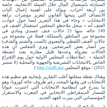
المتبادلة باستعمال المال خلال الحملة الانتخابية، خاصة
بين أربعة أحزاب، ويؤكد على أهمية إعمال آليات
الانتصاف التي يتيحها القانون لتعزيز مؤشرات نزاهة
الانتخابات » وجاء في هذا التقرير ايضا حول حوادث
العنف أنه « سجل ملاحظو المجلس استعمال العنف في
149 حالة، منها 21 حالات عنف جسدي ومادي في
مجموعة من المناطق بالمملكة، فضلا عن مجموعة من
حالات العنف اللفظي والمعنوي (السب والشتم والقذف)
بين أنصار بعض المرشحين. ويرى المجلس أن هذه
الحالات معزولة وعددها قليل مقارنة بعدد أنشطة
الحملة » . (ملاحظات المجلس الأولية حول يوم الإقتراع
الخاص بالانتخابات التشريعية والجهوية والمحلية (8 شتنبر
2021) / موقع المجلس
http://cndh.ma
)
وهناك نقطة سجلتها أغلب التقارير بإيجابية هو تنظيم هذه
الانتخابات في وقتها المحدد رغم ظروف جائة كورونا، وهو
ما يندرج في انتظامية الانتخابات التي اعتبرت عنوانا
للمسار الديمقراطي الانتخابي في المغرب والاستقرار
المؤسساتي التي ميزت العهد الجديد.
2 ــــ النتائج التي حصل عليها « حزب العدالة والتنمية »