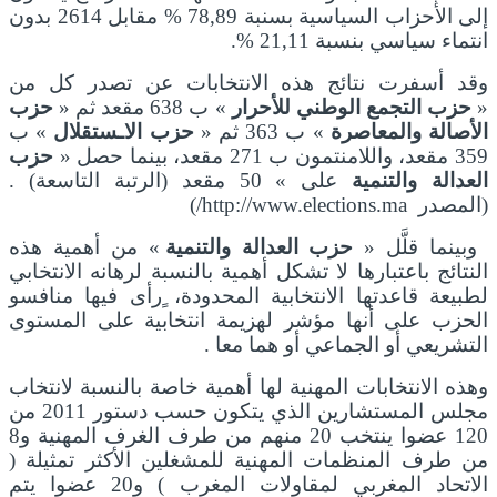
إلى الأحزاب السياسية بسنبة 78,89 % مقابل 2614 بدون
انتماء سياسي بنسبة 21,11 %.
وقد أسفرت نتائج هذه الانتخابات عن تصدر كل من
«
حزب التجمع الوطني للأحرار
» ب 638 مقعد ثم «
حزب
الأصالة والمعاصرة
» ب 363 ثم «
حزب الاـستقلال
» ب
359 مقعد، واللامنتمون ب 271 مقعد، بينما حصل «
حزب
العدالة والتنمية
على » 50 مقعد (الرتبة التاسعة) .
(المصدر http://www.elections.ma/)
وبينما قلَّل «
حزب العدالة والتنمية
» من أهمية هذه
النتائج باعتبارها لا تشكل أهمية بالنسبة لرهانه الانتخابي
لطبيعة قاعدتها الانتخابية المحدودة، ٍرأى فيها منافسو
الحزب على أنها مؤشر لهزيمة انتخابية على المستوى
التشريعي أو الجماعي أو هما معا .
وهذه الانتخابات المهنية لها أهمية خاصة بالنسبة لانتخاب
مجلس المستشارين الذي يتكون حسب دستور 2011 من
120 عضوا ينتخب 20 منهم من طرف الغرف المهنية و8
من طرف المنظمات المهنية للمشغلين الأكثر تمثيلة (
الاتحاد المغربي لمقاولات المغرب ) و20 عضوا يتم