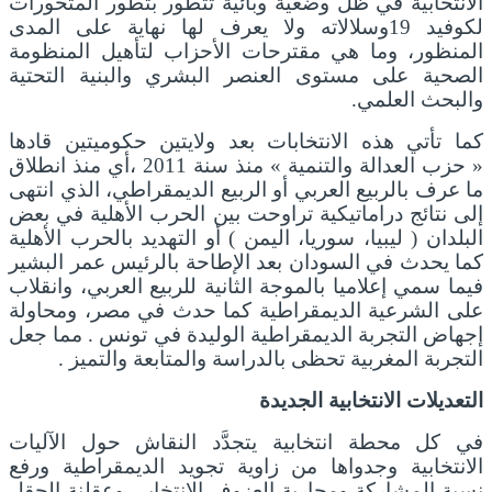
الانتخابية في ظل وضعية وبائية تتطور بتطور المتحورات
لكوفيد 19وسلالاته ولا يعرف لها نهاية على المدى
المنظور، وما هي مقترحات الأحزاب لتأهيل المنظومة
الصحية على مستوى العنصر البشري والبنية التحتية
والبحث العلمي.
كما تأتي هذه الانتخابات بعد ولايتين حكوميتين قادها
« حزب العدالة والتنمية » منذ سنة 2011 ،أي منذ انطلاق
ما عرف بالربيع العربي أو الربيع الديمقراطي، الذي انتهى
إلى نتائج دراماتيكية تراوحت بين الحرب الأهلية في بعض
البلدان ( ليبيا، سوريا، اليمن ) أو التهديد بالحرب الأهلية
كما يحدث في السودان بعد الإطاحة بالرئيس عمر البشير
فيما سمي إعلاميا بالموجة الثانية للربيع العربي، وانقلاب
على الشرعية الديمقراطية كما حدث في مصر، ومحاولة
إجهاض التجربة الديمقراطية الوليدة في تونس . مما جعل
التجربة المغربية تحظى بالدراسة والمتابعة والتميز .
التعديلات الانتخابية الجديدة
في كل محطة انتخابية يتجدَّد النقاش حول الآليات
الانتخابية وجدواها من زاوية تجويد الديمقراطية ورفع
نسبة المشاركة ومحاربة العزوف الانتخابي وعقلنة الحقل