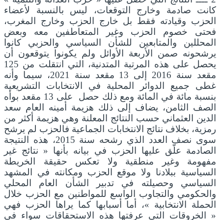
كانت صادمة وخارج التوقعات، ليس بالنسبة لأعضاء
الحزب وقيادته فقط بل خارج الحزب وخارج المغرب،
فحتى خصوم الحزب وغير المتعاطفين معه وبعض
المحللين والمتابعين للشأن السياسي والحزبي كانوا
يرشحونه صمن الأربعة الأوائل ولم يكونوا يتوقعون أن
يحصل على هذه المرتبة المتدنية، التي انتقلت من 125
مقعد سنة 2016 إلى 13 مقعد سنة 2021، سيما وأنه
غطى جميع الدوائر المحلية في الانتخابات التشريعية
بنسبة مائة في المائة ومع ذلك حصل على 13 مقعد بوأه
الصف الثامن، يضاف إلى ذلك هزيمة أمينه العام سعد
الدين العثماني حسب النتائج المعلنة وهي هزيمة أكثر من
رمزية، بخلاف نتائج الانتخابات الجماعية فالحزب لم يرشح
سوى نصف العدد الذي رشحه سنة 2015، هذه النتيجة
الصادمة علّق عليها الحزب في بيانه بأنها « نتائج غير
مفهومة وغير منطقية ولا تعكس حقيقة الخريطة
السياسية ببلادنا ولا موقع الحزب ومكانته في المشهد
السياسي وحصيلته في تدبير الشأن العام المحلي
والحكومي والتجاوب الواسع للمواطنين مع الحزب خلال
الحملة الانتخابية »، أما أسبابها كما يراها الحزب فهي
« الخروقات التي عرفتها هذه الاستحقاقات سواء في