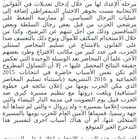
مرحلة الإعداد لها من خلال إدخال تعديلات في القوانين
الانتخابية مست بجوهر الاختيار الديمقراطي إضافة إلى
عمليات الترحال السياسي، أو ممارسة الضغط على
مرشحي الحزب من قبل بعض رجال السلطة وبعض
المنافسين وذلك من أجل ثنيهم عن الترشيح، وكذا من
خلال الاستخدام المكثف للأموال وتوج ذلك بالتعسف ضدا
على القانون بالامتناع عن تسليم المحاضر لممثلي
الحزب، في عدد كبير من مكاتب الاقتراع وطرد بعضهم
الآخر، علما أن المحاضر تعد الوسيلة الوحيدة التي تعكس
حقيقة النتائج المحصل عليها »، إلا أن التساؤل المطروح
ألم تكن نفس الأسباب حاضرة في انتخابات 2015
الجماعية و 2016 التشريعية (باستثناء تسليم المحاضر
الذي مكن الحزب يومها من إعلان نتائجه في خطوة
استباقية) وبلغت ذروتها مع تنظيم مسيرة كبرى ضد
الحزب قبيل يوم التصويت في مدينة الدار البيضاء والتي
سميت إعلاميا بمسيرة « ولد زروال » والتي لم تتبناها أية
جهة رسميا، فسماها الأمين العام للحزب يومها بالمسيرة
المتخلى عنها، أم أن هناك أسباب أخرى لتفسير هذا
التدحرج الغير المتوقع .
لقد غطت هذه الهزيمة الانتخابية إعلاميا على المستوى