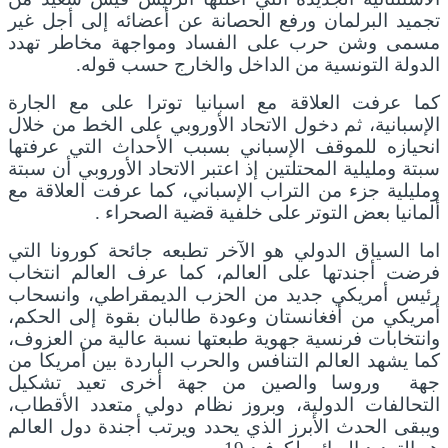
تجميد البرلمان ورفع الحصانة عن أعضائه إلى أجل غير
مسمى وشن حرب على الفساد ومواجهة مخاطر تهدد
الدولة التونسية من الداخل والخارج حسب قوله.
كما عرفت العلاقة مع اسبانيا توترا على مع الجارة
الإسبانية، ثم دخول الاتحاد الأوروبي على الخط من خلال
انحيازه للموقف الإسباني بسبب الأحداث التي عرفتها
سبتة ومليلية المحتلتين إذ اعتبر الاتحاد الأوروبي أن سبتة
ومليلية جزء من التراب الإسباني، كما عرفت العلاقة مع
ألمانيا بعض التوتر على خلفية قضية الصحراء .
اما السياق الدولي هو الآخر تطبعه جائحة كورونا التي
فرضت أجندتها على العالم، كما عرف العالم انتخاب
رئيس أمريكي جديد من الحزب الديمقراطي، وانسحاب
أمريكي من أفغانستان وعودة طالبان بقوة إلى الحكم،
وانتخابات فرنسية جهوية طبعتها نسبة عالية من العزوف،
كما يشهد العالم التنافس والحرب الباردة بين أمريكا من
جهة وروسا والصين من جهة أخرى تعيد تشكيل
التحالفات الدولية، وبروز نظام دولي متعدد الأقطاب،
ويبقى الحدث الأبرز الذي يحدد ويرتب أجندة دول العالم