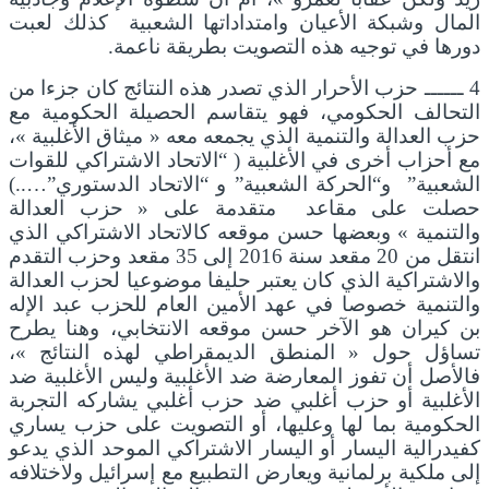
المال وشبكة الأعيان وامتداداتها الشعبية كذلك لعبت
دورها في توجيه هذه التصويت بطريقة ناعمة.
4 ــــــ حزب الأحرار الذي تصدر هذه النتائج كان جزءا من
التحالف الحكومي، فهو يتقاسم الحصيلة الحكومية مع
حزب العدالة والتنمية الذي يجمعه معه « ميثاق الأغلبية »،
مع أحزاب أخرى في الأغلبية ( “الاتحاد الاشتراكي للقوات
الشعبية” و“الحركة الشعبية” و “الاتحاد الدستوري”…..)
حصلت على مقاعد متقدمة على « حزب العدالة
والتنمية » وبعضها حسن موقعه كالاتحاد الاشتراكي الذي
انتقل من 20 مقعد سنة 2016 إلى 35 مقعد وحزب التقدم
والاشتراكية الذي كان يعتبر حليفا موضوعيا لحزب العدالة
والتنمية خصوصا في عهد الأمين العام للحزب عبد الإله
بن كيران هو الآخر حسن موقعه الانتخابي، وهنا يطرح
تساؤل حول « المنطق الديمقراطي لهذه النتائج »،
فالأصل أن تفوز المعارضة ضد الأغلبية وليس الأغلبية ضد
الأغلبية أو حزب أغلبي ضد حزب أغلبي يشاركه التجربة
الحكومية بما لها وعليها، أو التصويت على حزب يساري
كفيدرالية اليسار أو اليسار الاشتراكي الموحد الذي يدعو
إلى ملكية برلمانية ويعارض التطبيع مع إسرائيل ولاختلافه