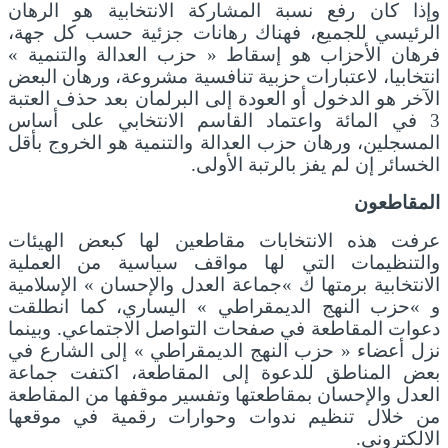
وإذا كان رفع نسبة المشاركة الانتخابية هو الرهان
الرئيسي للجميع، فهناك رهانات جزئية حسب كل جهة،
فرهان الأحزاب هو إسقاط « حزب العدالة والتنمية »
انتخابيا، لاعتبارات حزبية تنافسية مشروعة، ورهان البعض
الآخر هو الدخول أو العودة إلى البرلمان بعد حذف العتبة
3 في المائة واعتماد القاسم الانتخابي على أساس
المسجلين، ورهان حزب العدالة والتنمية هو الخروج بأقل
الخسائر إن لم يفز بالرتبة الأولى.
المقاطعون
عرفت هذه الانتخابات مقاطعين لها كبعض الهيئات
والتنظيمات التي لها مواقف سياسية من العملية
الانتخابية برمتها ك »جماعة العدل والإحسان » الإسلامية
و »حزب النهج الديمقراطي » اليساري، كما انطلقت
دعوات المقاطعة في صفحات التواصل الاجتماعي. وبينما
نزل أعضاء « حزب النهج الديمقراطي » إلى الشارع في
بعض المناطق للدعوة إلى المقاطعة، اكتفت جماعة
العدل والإحسان بمقاطعتها وتفسير موقفها من المقاطعة
من خلال تنظيم ندوات وحوارات رقمية في موقعها
الالكتروني.