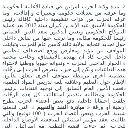
2- مدة ولاية الحزب لمرتين في قيادة الأغلبية الحكومية
وما عرفته من تعديلات حكومية وتغييرات و إقالات، وما
عرفه الحزب من هزات تنظيمية داخلية كإقالة رئيس
الحكومة الاسبق عبد الإله بن كيران سنة 2017 بعد عملية
البلوكاج الحكومي وتعيين الدكتور سعد الدين العثماني
رئيسا للحكومة مكانه، وما ترتب عنها من نقاش داخلي
حول تجديد انتخابه لولاية ثالثة كأمين عام للحزب، وتباينت
المواقف بين مؤيد ومعارض ووقع اصطفاف تنظيمي
داخل الحزب كاد أن يهدده بالانشقاق، وجاءت محطة
« الحوار الداخلي للحزب » وندواته جهويا ووطنيا لاحتواء
هذه التداعيات ولكن إلى حين، ليتعرض الحزب إلى رجَّات
تنظيمية أخرى مرتبطة بمواقف أخرى تتعلق بقانون
الإطار حول التعليم وعلاقته بلغة تدريس المواد العلمية،
دفعت الأمين العام السابق إلى توجيه انتقادات لرئيس
الحكومة ومطالبته بتقديم استقالته، كل هذه الرجّات
خلقت احتقانا داخليا، دفع بعض أعضاء الحزب بطرح
أرضية أو ورقة «
مبادرة النقد والتقييم
» التي قدمتها
شبيبة الحزب وبعض أعضاء الحزب ( 100 توقيع) والتي
طالبت بعقد مؤتمر استثنائي لمناقشة الأوضاع الداخلية
للحزب، ثم جاءت قضية التطبيع مع إسرائيل، التي