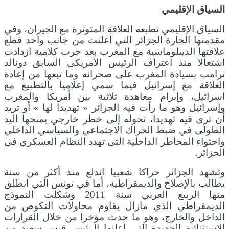
السياق الإقليمي
السياق الإقليمي تطبعه العلاقة المتوترة مع الجيران، وفي
مقدمتها الجارة الجزائر التي أعلنت من جانب واحد قطع
علاقتها الديبلوماسية مع المغرب بعد حرب كلامية ازدادت
اشتعالا منذ اعتراف الرئيس الأمريكي السابق دونالد
ترامب بسيادة المغرب على صحرائه وما تبعها من إعادة
العلاقة مع إسرائيل فيما سمي إعلاميا بالتطبيع مع
اسرائيل، وإبرام معاهدة ثلاثية بين أمريكا والمغرب
وإسرائيل وهو ما رأت فيه الجزائر « تهديدا لها » أو تريد
أن ترى فيه تهديدا، تحوله إلى خطر خارجي يمنحها اليد
الطولى في ضبط الحراك الاجتماعي والسياسي الداخلي
واحتواء المخاطر الداخلية التي تهدد النظام العسكري في
الجزائر.
وتشهد الجزائر حراكا شعبيا اندلع منذ أكثر من سنة
يطالب بالإصلاح والديمقراطية، أما في تونس التي انطلق
منها الربيع العربي سنة 2011 وشكلت النموذج
الديمقراطي الذي مازال يقاوم محاولات النكوص من
الداخل والخارج، وهو ما حدث مؤخرا من خلال القرارات
الاستثنائية الجديدة التي أعلنها الرئيس قيس سعيد من