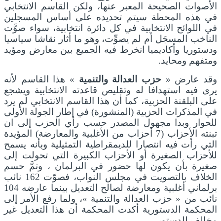
الأصوات الصحيحة المعبر عنها، ولكن القاسم الانتخابي
في هذه المحطة سيتم تحديده على أساس المسجلين
في اللوائح الانتخابية في كل دائرة انتخابية، سواء صوَّت
الناخب المسجَل أم لم يصوِّت، وهو ما أثار نقاشا سياسيا
ودستوريا وأكاديميا انخرط فيه الجميع بين معارض ومؤيد
ومتفهم ومحايد.
وقد عارض «
حزب العدالة والتنمية
» هذا القاسم لأنه
يرى فيه استهدافا له وتقليص قاعدته الانتخابية ويشجع
على البلقنة الحزبية، كما أن هذا القاسم الانتخابي لم يرد
في المذكرات الحزبية (المنشورة) في إطار الجولة الأولى
للحوار وبدا مجهول المصدر حسب رأي الحزب إلى ان
تبنته الأحزاب (7 أحزاب من الأغلبية والمعارضة) المؤيدة
التي رأت فيه انتصارا للديمقراطية التمثيلية وبأنه يسمح
للأحزاب الصغيرة أو الأحزاب الكبيرة التي تحولت إلى
صغيرة بأن يكون لها حضور في البرلمان ، وتمَّ حسم
الخلاف بالتصويت في مجلس النواب، فصوّت 162 نائب
برلماني أغلبية ومعارضة لصالح التعديل بينما عارضه 104
نائب من « حزب العدالة والتنمية »، ولما رفع الأمر إلى
المحكمة الدستورية أكدت المحكمة أن هذا التعديل غير
مخالف للدستور .