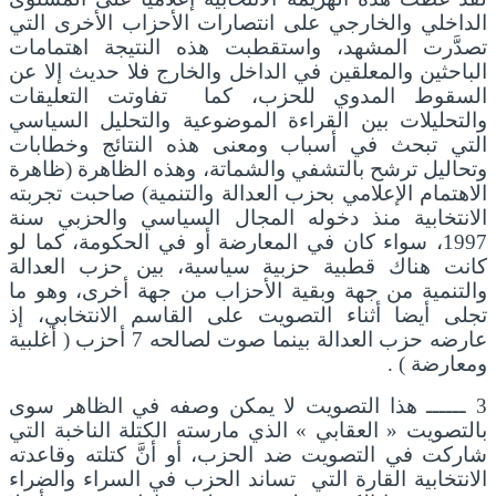
الداخلي والخارجي على انتصارات الأحزاب الأخرى التي
تصدَّرت المشهد، واستقطبت هذه النتيجة اهتمامات
الباحثين والمعلقين في الداخل والخارج فلا حديث إلا عن
السقوط المدوي للحزب، كما تفاوتت التعليقات
والتحليلات بين القراءة الموضوعية والتحليل السياسي
التي تبحث في أسباب ومعنى هذه النتائج وخطابات
وتحاليل ترشح بالتشفي والشماتة، وهذه الظاهرة (ظاهرة
الاهتمام الإعلامي بحزب العدالة والتنمية) صاحبت تجربته
الانتخابية منذ دخوله المجال السياسي والحزبي سنة
1997، سواء كان في المعارضة أو في الحكومة، كما لو
كانت هناك قطبية حزبية سياسية، بين حزب العدالة
والتنمية من جهة وبقية الأحزاب من جهة أخرى، وهو ما
تجلى أيضا أثناء التصويت على القاسم الانتخابي، إذ
عارضه حزب العدالة بينما صوت لصالحه 7 أحزب ( أغلبية
ومعارضة ) .
3 ــــــ هذا التصويت لا يمكن وصفه في الظاهر سوى
بالتصويت « العقابي » الذي مارسته الكتلة الناخبة التي
شاركت في التصويت ضد الحزب، أو أنَّ كتلته وقاعدته
الانتخابية القارة التي تساند الحزب في السراء والضراء