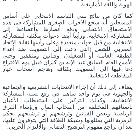
الهوية واللغة الأمازيغية .
كما كان من نتائج تبني القاسم الانتخابي على أساس
المسجلين أنه شجع الاحزاب الصغرى للمشاركة في هذه
الاستحقاق الانتخابي ودفع أنصارها وأعضاءها إلى
المشاركة الانتخابية. ورأينا أيضا دعوات مكثفة للمشاركة
الانتخابية من قبل جهات متعددة وعلى رأسها نقابة الاتحاد
المغربي للشغل (التي دعت إلى التصويت ضد أعداء
الطبقة العاملة أو الشغيلة)، وفنانين ومثقفين وحتى
الأمين العام السابق عبد الإله بن كيران قبيل يوم الاقتراع
دعا فيها إلى التصويت بكثافة وهاجم أصحاب خيار
المقاطعة الانتخابية.
يضاف إلى ذلك أن إجراء الانتخابات التشريعية والجماعية
والجهوية في يوم واحد ساهم في رفع نسبة المشاركة
الانتخابية، وكذلك التركيز على استقطاب الأعيان
بأصنافهم المختلفة من أصحاب المال ورؤساء الفرق
الرياضية وبعض الفنانين وترشحهم أو ترشيحهم بحكم
الرمزية التي يمثلونها وشبكة العلاقة التي يتوفرون عليها،
بعد أن تراجع مفهوم الترشيح النضالي والالتزام الحزبي.