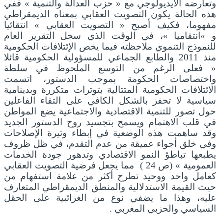
وتعارضه الأيديولوجي مع « حزب العدالة والتنمية » ففي
هذه الحالة يكون التصويت العقابي بمعناه الديمقراطي
مفهوما، فكيف أصبح « التصويت العقابي » انتقائيا
و »انتقاميا »، في الوقت الذي سجل التقرير العام
للنموذج التنموي ملاحظته فيما يخص الإئتلافات الحكومية
منذ 2011 والطابع الجماعي للمسؤولية الحكومية قائلا
« فعلى الرغم من التوسع الملحوظ في سلطة
واختصاصات الحكومة بموجب الدستور، اتسمت
الائتلافات الحكومية المتتالية بتوترات متكررة وبدينامية
سياسية لا تحفز بالشكل الكافي على التقاء الفاعلين
حول تصور للتنمية الاقتصادية والاجتماعية يضع المواطن
في قلب الاهتمام ويسمح بتجسيد روح الدستور الجديد
وقد ساهمت هذه الوضعية في إبطاء وتيرة الإصلاحات
وفي خلق أجواء عميقة من عدم التقدم، في ظل ظروف
يطبعها تباطؤ النمو الاقتصادي وتدهور جودة الخدمات
العمومية » (ص 24 ) مما يجعل فرضية التصويت العقابي
كعامل واحد ووحيد تطرح أكثر من علامة استفهام من
حيث القيمة الاستدلالية والمنطق الديمقراطي المتعارف
عليه، وهذا ما يضفي نوع من الغرائبية على الحقل
السياسي والحزبي المغربي .