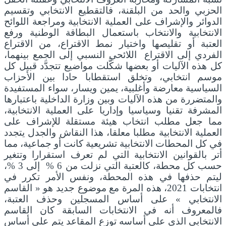
الحزبي والحد من البلقنة، فالتقطيع الانتخابي وتقسيم
الدوائر والإشراف على العملية الانتخابية ومراجعة اللوائح
الانتخابية والانتخاب باستعمال البطاقة الوطنية ورفع
العتبة أو تقليصها واختيار نمط الاقتراع، من الاقتراع
الفردي إلى الاقتراع اللائحي النسبي إلى الجمع بينهما،
كل هذه الآليات أو بعضها شكَّلت مواضيع تتجدَّد قبيل كل
موسم انتخابي، وتخلق استقطابا حادا بين الأحزاب
السياسية معارضة وأغلبية، يمين ويسار، سواء المستفيدة
والمتضررة من هذه الآليات وبين وزارة الداخلية باعتبارها
المشرفة تقنيا وسياسيا وإداريا على العملية الانتخابية،
مما جعل مطلب انتخاب هيئة مستقلة للإشراف على
العملية الانتخابية مطلبا معلقا، هذا النقاش والجدل يتجدد
في كل المحطات الانتخابية تشريعية كانت أو جماعية، مما
أتر بالقوانين الانتخابية التي لم تعرف استقرارا وتتغير
حسب كل محطة، كالعتبة التي نزلت من 6 % إلى 3 %،
ليتم حذفها في هذه المحطة، ونفس الأمر تكرر في
انتخابات 2021، هذه المرة مع موضوع جديد هو « القاسم
الانتخابي » على أساس المسجلين وحذف العتبة،
فالمعروف أنه في الانتخابات السابقة كان القاسم
الانتخابي الذي على أساسه توزع المقاعد يتم على أساس