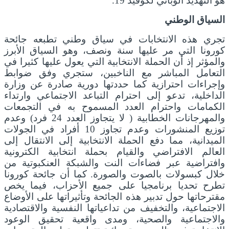
هو التهديد الوبائي لكوفيد 19.
السياق الوطني
تجري هذه الانتخابات في سياق وطني تطبعه جائحة
كورونا التي مر عليها سنة ونصف، وهو السياق الأبرز
والمؤثر إذ أن الحملة الانتخابية التي يعول عليها كثيرا في
التعامل المباشر مع الناخبين، ستجري وفق ضوابط
وإجراءات احترازية كما حددتها دورية صادرة عن وزارة
الداخلية، تدعو إلى احترام التباعد الاجتماعي وارتداء
الكمامات واحترام العدد المسموح به في التجمعات
والمهرجانات الخطابية ( لا يتجاوز العدد 24 فرد) وعدم
توزيع المنشورات وعدم تجاوز 10 أفراد في الجولات
الميدانية، مما دفع الحملة الانتخابية إلى الانتقال إلى
العالم الافتراضي والقيام بحملة انتخابية الكترونية
وافتراضية عبر فضاءات النت والشبكة العنكبوتية من
خلال كبسولات بالصوت والصورة. كما أن جائحة كورونا
تطرح تحديا برنامجيا على جميع الأحزاب، فيما يخص
مقترحاتها حول تدبير هذه الجائحة وتأثيراتها على الأوضاع
الاجتماعية، والتخفيف من تداعياتها النفسية والاقتصادية
والاجتماعية والصحية، ومدى واقعية تحقيق الوعود