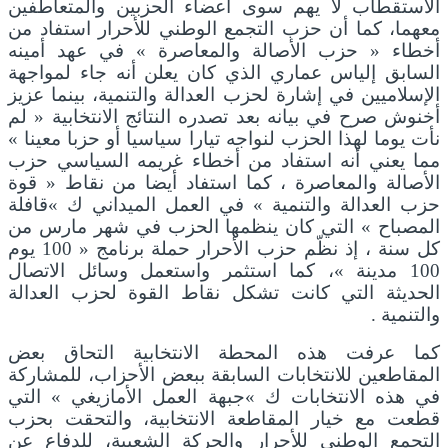
الاستقطاب لا يهم سوى أعضاء الحزبين والمتعاطفين
معهما، كما أن حزب التجمع الوطني للأحرار استفاد من
أخطاء « حزب الأصالة والمعاصرة » في عهد أمينه
السابق إلياس عماري الذي كان يعلن أنه جاء لمواجهة
الإسلاميين في إشارة لحزب العدالة والتنمية، بينما عزيز
أخنوش صرح في بيانه بعد تصدره النتائج الانتخابية « لم
نأت يوما لهذا الحزب لنواجه تيارا سياسيا أو حزبا معينا »
مما يعني أنه استفاد من أخطاء غريمه السياسي حزب
الأصالة والمعاصرة ، كما استفاد أيضا من نقاط « قوة
حزب العدالة والتنمية » في العمل الميداني ك »قافلة
المصباح » التي كان ينظمها الحزب في شهر مارس من
كل سنة ، إذ نظّم حزب الأحرار حملة برنامج « 100 يوم
100 مدينة »، كما استثمر واستعمل وسائل الاتصال
الحديثة التي كانت تشكل نقاط القوة لحزب العدالة
والتنمية .
كما عرفت هذه المحطة الانتخابية التحاق بعض
المقاطعين للانتخابات السابقة ببعض الأحزاب، للمشاركة
في هذه الانتخابات ك »جبهة العمل الأمازيغي » التي
قطعت مع خيار المقاطعة الانتخابية، والتحقت بحزب
التجمع الوطني للأحرار والحركة الشعبية، للدفاع عن