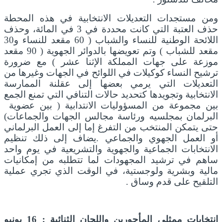
ومن مستجدات التعديلات الانتخابية في هذه المحطة
حذف العتبة التي كانت محددة في 3 في المائة، وحذف
اللائحة الوطنية للنساء والشباب ( 60 مقعد للنساء و30
مقعد للشباب ) وتم تعويضها بالدوائر الجهوية ( 90 مقعد
موزعة على جهات المملكة الإثنا عشر ) مع ضرورة
ترشيح النساء كوكيلات في اللوائح في الجهات وغيرها من
التعديلات التي يرمي بعضها إلى عقلنة الممارسة
الانتخابية وتجويدها كتحديد حالات التنافي التي تمنع الجمع
بين مجموعة من المسؤوليات الانتدابية ( بين عضوية
البرلمان بمجلسيه ورئاسة مجالس الجهات والجماعات)
حتى يتمكن المنتخب من التفرغ إما إلى العمل البرلماني
أو العمل الجهوي والجماعي .يضاف إلى ذلك تنظيم
الانتخابات الجماعية والجهوية والتشريعية في يوم واحد
ساهم في ترشيد المجهودات لما تتطلبه من إمكانيات
مالية وبشرية ولوجستية، في الوقت الذي تجري عملية
التلقيح على قدم وساق .
انتخابات ممثلي المأجورين واللجان الثنائية : 16 يونيو