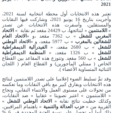
2021
تعتبر هذه الانتخابات أول محطة انتخابية لسنة 2021،
وأجريت بتاريخ 16 يونيو 2021، وشاركت فيها النقابات
والمستقلين، وأسفرت هذه الانتخابات عن تصدر
«
اللامنتمين
» لنتائجها، ب 24429 مقعد ثم نقابة »
الاتحاد
المغربي للشغل
» ب 7362 مقعد ،و »
الاتحاد العام
للشغالين بالمغرب
» ب 5977 مقعد، و »
الاتحاد الوطني
للشغل
» ب 2680 مقعد، «
الفيدرالية الديمقراطية
للشغل
» ب 1326 مقعد، «
المنظمة الديمقراطية
للشغل
» ب 560 مقعد. وتتوزع هذه المقاعد بين القطاع
الخاص ( ممثلي المأجورين) و القطاع العام ( اللجان
الثنائية المتساوية الأعضاء ).
وقد تمَّ تسليط الضوء إعلاميا على تصدر اللامنتمين لنتائج
هذه الانتخابات وبفارق كبير مع باقي النقابات وما تعكسه
من تحولات على مستوى العمل والانتماء النقابي، ونجاح
« اللامنتمون » اعتبر تصويتا « عقابيا » ضد النقابات،
وكذلك حظيت نتائج نقابة «
الاتحاد الوطني للشغل
»
القريبة من «
حزب العدالة والتنمية
» باهتمام المراقبين،
ذلك أنها لم تحصل على نسبة العتبة المحددة في 6 %