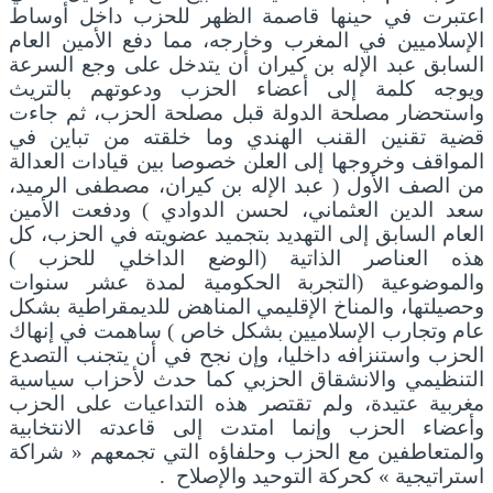
اعتبرت في حينها قاصمة الظهر للحزب داخل أوساط
الإسلاميين في المغرب وخارجه، مما دفع الأمين العام
السابق عبد الإله بن كيران أن يتدخل على وجع السرعة
ويوجه كلمة إلى أعضاء الحزب ودعوتهم بالتريث
واستحضار مصلحة الدولة قبل مصلحة الحزب، ثم جاءت
قضية تقنين القنب الهندي وما خلقته من تباين في
المواقف وخروجها إلى العلن خصوصا بين قيادات العدالة
من الصف الأول ( عبد الإله بن كيران، مصطفى الرميد،
سعد الدين العثماني، لحسن الدوادي ) ودفعت الأمين
العام السابق إلى التهديد بتجميد عضويته في الحزب، كل
هذه العناصر الذاتية (الوضع الداخلي للحزب )
والموضوعية (التجربة الحكومية لمدة عشر سنوات
وحصيلتها، والمناخ الإقليمي المناهض للديمقراطية بشكل
عام وتجارب الإسلاميين بشكل خاص ) ساهمت في إنهاك
الحزب واستنزافه داخليا، وإن نجح في أن يتجنب التصدع
التنظيمي والانشقاق الحزبي كما حدث لأحزاب سياسية
مغربية عتيدة، ولم تقتصر هذه التداعيات على الحزب
وأعضاء الحزب وإنما امتدت إلى قاعدته الانتخابية
والمتعاطفين مع الحزب وحلفاؤه التي تجمعهم « شراكة
استراتيجية » كحركة التوحيد والإصلاح .